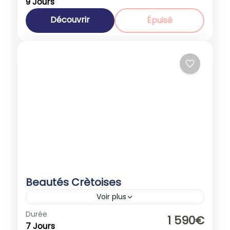
9 Jours
Espagne
,
Europe
,
Italie
1-40 People
Découvrir
Épuisé
Beautés Crètoises
Voir plus
Europe
,
Grèce
Durée
1 590€
7 Jours
1-40 People