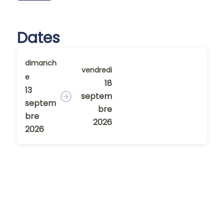
Dates
dimanch
vendredi
e
18
13
septem
septem
bre
bre
2026
2026