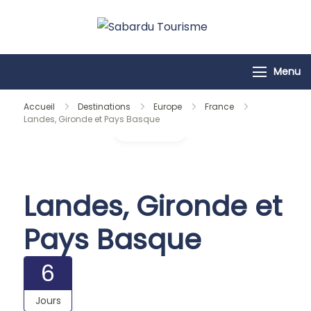
Passer
au
Sabardu
contenu
Tourisme
Menu
Accueil
Destinations
Europe
France
Landes, Gironde et Pays Basque
Galerie
Landes, Gironde et
Pays Basque
6
Jours