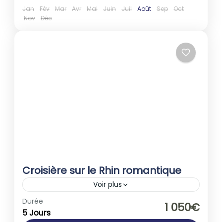
Jan
Fév
Mar
Avr
Mai
Juin
Juil
Août
Sep
Oct
Nov
Déc
Croisière sur le Rhin romantique
Voir plus
Allemagne
,
Europe
,
France
Durée
1 050€
5 Jours
1-40 People