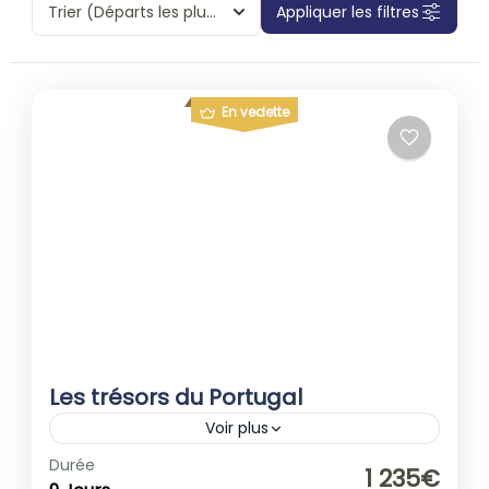
Trier
(Départs les plus proches)
Appliquer les filtres
En vedette
Les trésors du Portugal
Voir plus
1-40 People
Durée
1 235€