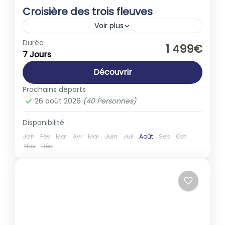
Croisière des trois fleuves
Voir plus
Allemagne
,
France
Durée
1 499€
7 Jours
1-40 People
Découvrir
Prochains départs
26 août 2026
(40 Personnes)
Disponibilité :
Jan
Fév
Mar
Avr
Mai
Juin
Juil
Août
Sep
Oct
Nov
Déc