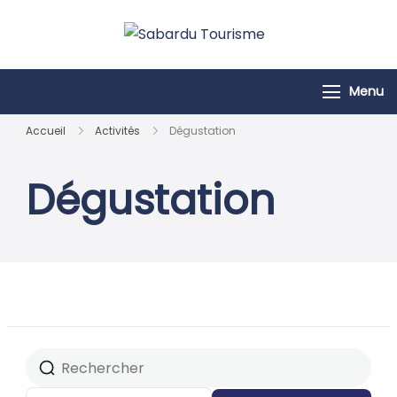
Passer
au
Sabardu
contenu
Tourisme
Menu
Accueil
Activités
Dégustation
Dégustation