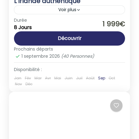
L’Irlande authentique
Voir plus
Europe
,
Irlande
Durée
1 999€
8 Jours
1-40 People
Découvrir
Prochains départs
1 septembre 2026
(40 Personnes)
Disponibilité :
Jan
Fév
Mar
Avr
Mai
Juin
Juil
Août
Sep
Oct
Nov
Déc