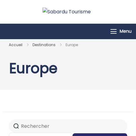
Passer
au
Sabardu
contenu
Tourisme
Menu
Accueil
Destinations
Europe
Europe