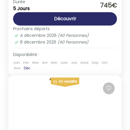
Europe
,
Italie
Durée
745€
5 Jours
1-40 People
Découvrir
Prochains départs
4 décembre 2026
(40 Personnes)
8 décembre 2026
(40 Personnes)
Disponibilité :
Jan
Fév
Mar
Avr
Mai
Juin
Juil
Août
Sep
Oct
Nov
Déc
En vedette