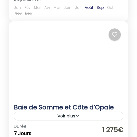
Jan
Fév
Mar
Avr
Mai
Juin
Juil
Août
Sep
Oct
Nov
Déc
Baie de Somme et Côte d’Opale
Voir plus
Europe
,
France
Durée
1 275€
7 Jours
1-40 People