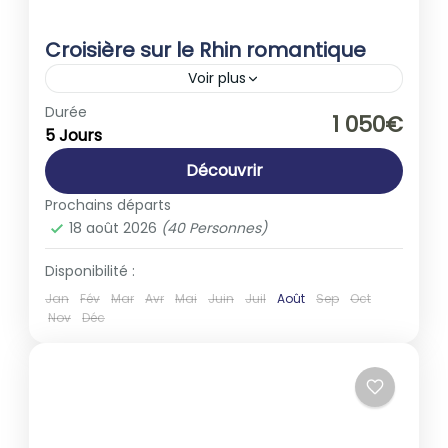
Croisière sur le Rhin romantique
Voir plus
Allemagne
,
Europe
,
France
Durée
1 050€
5 Jours
1-40 People
Découvrir
Prochains départs
18 août 2026
(40 Personnes)
Disponibilité :
Jan
Fév
Mar
Avr
Mai
Juin
Juil
Août
Sep
Oct
Nov
Déc