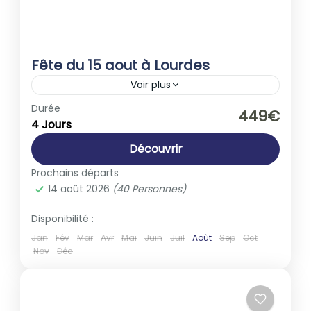
Fête du 15 aout à Lourdes
Voir plus
Europe
,
France
Durée
449€
4 Jours
1-40 People
Découvrir
Prochains départs
14 août 2026
(40 Personnes)
Disponibilité :
Jan
Fév
Mar
Avr
Mai
Juin
Juil
Août
Sep
Oct
Nov
Déc