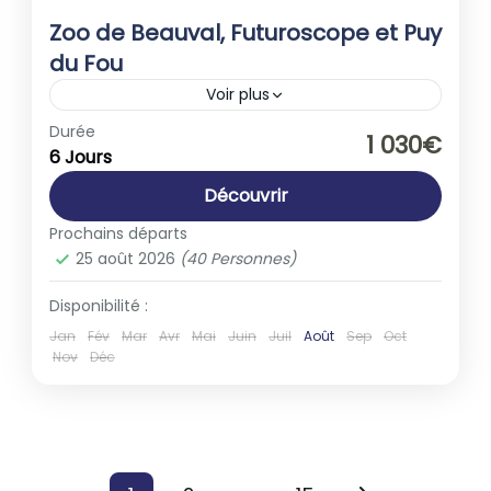
Zoo de Beauval, Futuroscope et Puy
du Fou
Voir plus
Europe
,
France
Durée
1 030€
6 Jours
1-40 People
Découvrir
Prochains départs
25 août 2026
(40 Personnes)
Disponibilité :
Jan
Fév
Mar
Avr
Mai
Juin
Juil
Août
Sep
Oct
Nov
Déc
Pagination
…