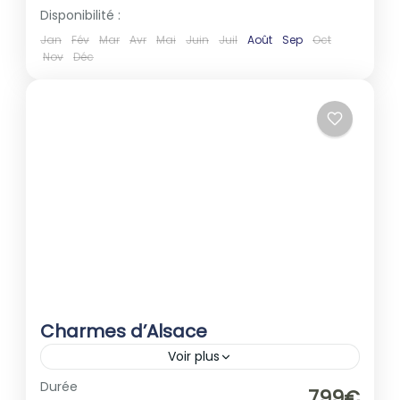
Disponibilité :
Jan
Fév
Mar
Avr
Mai
Juin
Juil
Août
Sep
Oct
Nov
Déc
Charmes d’Alsace
Voir plus
Europe
,
France
Durée
799€