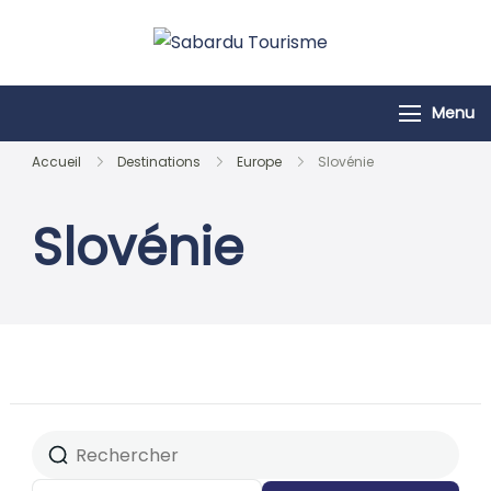
Passer
au
Sabardu
contenu
Tourisme
Menu
Accueil
Destinations
Europe
Slovénie
Slovénie