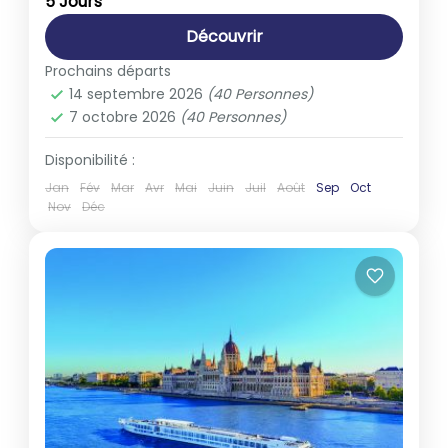
5 Jours
1-40 People
Découvrir
Prochains départs
14 septembre 2026
(40 Personnes)
7 octobre 2026
(40 Personnes)
Disponibilité :
Jan
Fév
Mar
Avr
Mai
Juin
Juil
Août
Sep
Oct
Nov
Déc