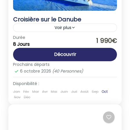
Croisière sur le Danube
Voir plus
Autriche
,
Europe
,
France
,
Hongrie
,
Italie
,
Durée
1 990€
8 Jours
Slovénie
1-40 People
Découvrir
Prochains départs
6 octobre 2026
(40 Personnes)
Disponibilité :
Jan
Fév
Mar
Avr
Mai
Juin
Juil
Août
Sep
Oct
Nov
Déc