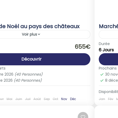
de Noël au pays des châteaux
Marché
Voir plus
rance
Autri
Durée
655€
6 Jours
le
1-40 
Découvrir
rts
Prochains
re 2026
(40 Personnes)
30 no
re 2026
(40 Personnes)
8 déc
Disponibilit
Avr
Mai
Juin
Juil
Août
Sep
Oct
Nov
Déc
Jan
Fév