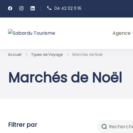
Passer
04 42 02 11 16
au
contenu
Agence
Sabardu Tourisme
Accueil
Types de Voyage
Marchés de Noël
Marchés de Noël
Filtrer par