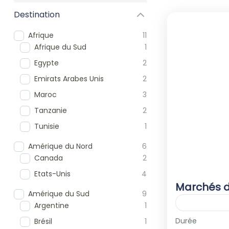
Destination
Afrique
11
Afrique du Sud
1
Egypte
2
Emirats Arabes Unis
2
Maroc
3
Tanzanie
2
Tunisie
1
Amérique du Nord
6
Canada
2
Etats-Unis
4
Marchés d
Amérique du Sud
9
Argentine
1
Europe
,
It
Durée
Brésil
1