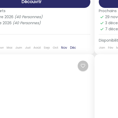
Découvrir
rts
Prochains
re 2026
(40 Personnes)
29 no
e 2026
(40 Personnes)
3 déc
7 déc
Disponibilit
Avr
Mai
Juin
Juil
Août
Sep
Oct
Nov
Déc
Jan
Fév