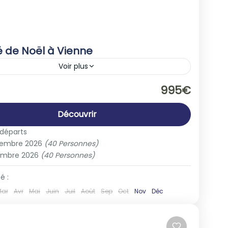
 de Noël à Vienne
Voir plus
che
,
Europe
995€
People
Découvrir
 départs
vembre 2026
(40 Personnes)
embre 2026
(40 Personnes)
é :
Mar
Avr
Mai
Juin
Juil
Août
Sep
Oct
Nov
Déc