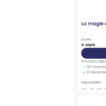
La magie 
Europe
,
F
Durée
4 Jours
1-40 Peop
Prochains dépa
30 novemb
10 décemb
Disponibilité :
Jan
Fév
Mar