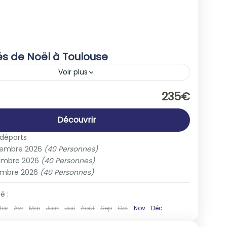
s de Noël à Toulouse
Voir plus
e
,
France
235€
People
Découvrir
 départs
vembre 2026
(40 Personnes)
embre 2026
(40 Personnes)
embre 2026
(40 Personnes)
é :
Mar
Avr
Mai
Juin
Juil
Août
Sep
Oct
Nov
Déc