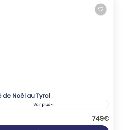
 de Noël au Tyrol
Voir plus
che
,
Europe
749€
People