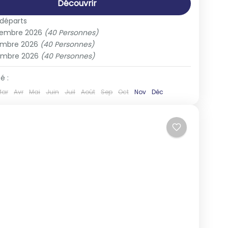
Découvrir
 départs
vembre 2026
(40 Personnes)
embre 2026
(40 Personnes)
embre 2026
(40 Personnes)
é :
Mar
Avr
Mai
Juin
Juil
Août
Sep
Oct
Nov
Déc