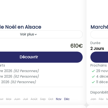
e Noël en Alsace
Marché
Voir plus
rance
Europ
Durée
610€
2 Jours
le
1-40 
Découvrir
rts
Prochains
re 2026
(62 Personnes)
29 no
re 2026
(62 Personnes)
4 déc
e 2026
(62 Personnes)
11 déc
Disponibilit
Avr
Mai
Juin
Juil
Août
Sep
Oct
Nov
Déc
Jan
Fév