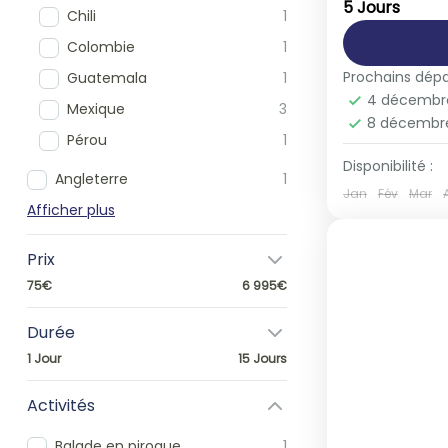
5 Jours
1-40 Peop
Chili
1
Colombie
1
Prochains dépa
Guatemala
1
4 décembr
Mexique
3
8 décembr
Pérou
1
Disponibilité :
Angleterre
1
Jan
Fév
Mar
Afficher plus
Prix
75€
6 995€
Durée
1 Jour
15 Jours
Activités
Balade en pirogue
1