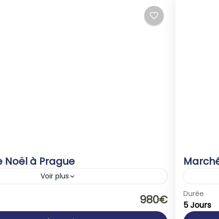
 Noël à Prague
Marché
Voir plus
publique Tchèque
Autri
Durée
980€
5 Jours
le
1-40 