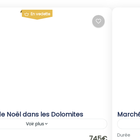
En vedette
e Noël dans les Dolomites
Marché
Voir plus
alie
Europ
Durée
745€