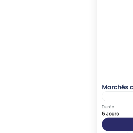
Marchés d
Europe
,
F
Durée
5 Jours
1-40 Peop