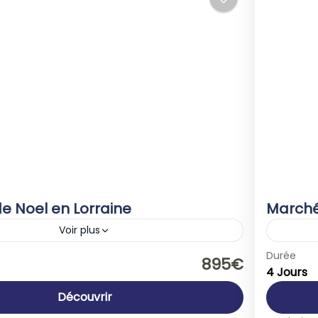
e Noel en Lorraine
Marché
Voir plus
rance
Allem
Durée
895€
4 Jours
le
1-40 
Découvrir