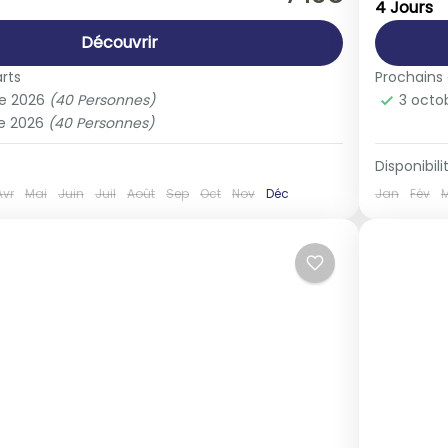
4 Jours
le
1-40 
Découvrir
rts
Prochains
e 2026
(40 Personnes)
3 octo
e 2026
(40 Personnes)
Disponibilit
Avr
Mai
Juin
Juil
Août
Sep
Oct
Nov
Déc
Jan
Fév