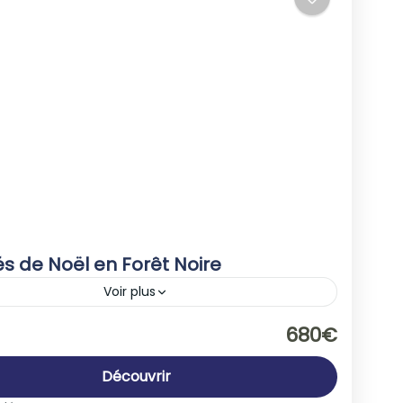
s de Noël en Forêt Noire
Voir plus
agne
,
Europe
680€
People
Découvrir