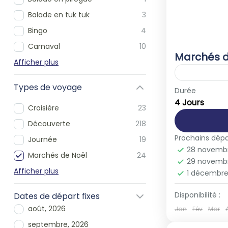
Balade en tuk tuk
3
Bingo
4
Carnaval
10
Marchés d
Afficher plus
Types de voyage
Europe
,
F
Durée
4 Jours
1-62 Peop
Croisière
23
Découverte
218
Prochains dépa
Journée
19
28 novemb
Marchés de Noël
24
29 novemb
Afficher plus
1 décembr
Disponibilité :
Dates de départ fixes
août, 2026
Jan
Fév
Mar
septembre, 2026