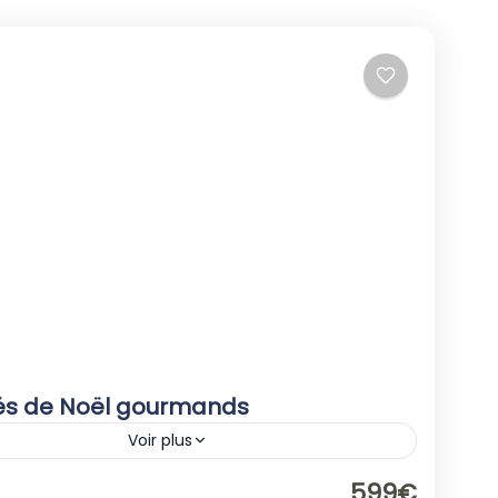
s de Noël gourmands
Voir plus
e
,
France
599€