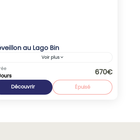
veillon au Lago Bin
Voir plus
Europe
,
Italie
rée
670€
Jours
1-40 People
Découvrir
Épuisé