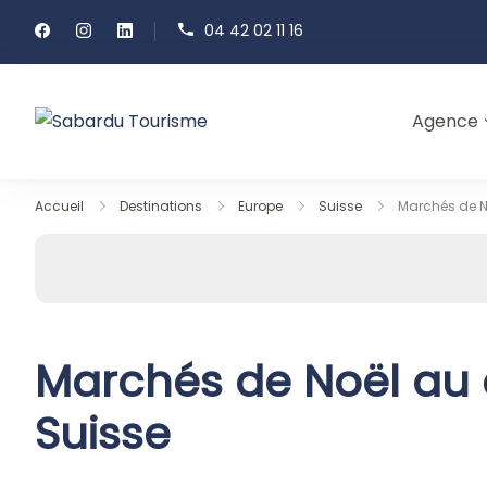
Passer
04 42 02 11 16
au
contenu
Agence
Sabardu Tourisme
Accueil
Destinations
Europe
Suisse
Marchés de N
Marchés de Noël au 
Suisse