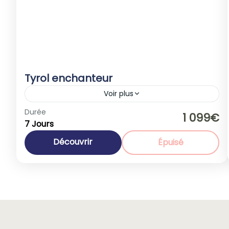
Tyrol enchanteur
Voir plus
Autriche
,
Europe
Durée
1 099€
7 Jours
1-40 People
Découvrir
Épuisé