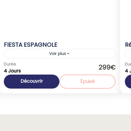
FIESTA ESPAGNOLE
Ré
Voir plus
Espagne
Durée
Du
299€
4 Jours
4 
1-40 People
Découvrir
Épuisé