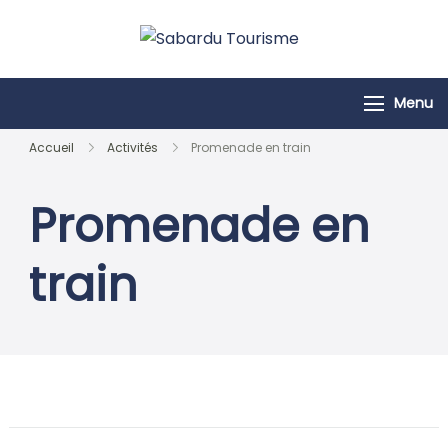
Passer
au
Sabardu
contenu
Tourisme
Menu
Accueil
Activités
Promenade en train
Promenade en
train