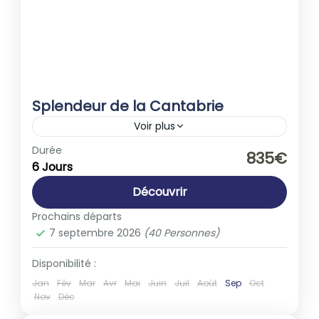
Splendeur de la Cantabrie
Voir plus
Espagne
,
Europe
Durée
835€
6 Jours
1-40 People
Découvrir
Prochains départs
7 septembre 2026
(40 Personnes)
Disponibilité :
Jan
Fév
Mar
Avr
Mai
Juin
Juil
Août
Sep
Oct
Nov
Déc