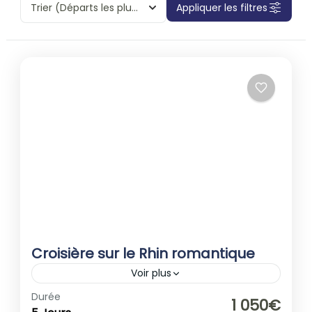
Trier
(Départs les plus proches)
Appliquer les filtres
Croisière sur le Rhin romantique
Voir plus
Allemagne
,
Europe
,
France
Durée
1 050€