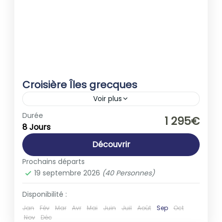
Croisière Îles grecques
Voir plus
Europe
,
Grèce
,
Italie
Durée
1 295€
8 Jours
1-40 People
Découvrir
Prochains départs
19 septembre 2026
(40 Personnes)
Disponibilité :
Jan
Fév
Mar
Avr
Mai
Juin
Juil
Août
Sep
Oct
Nov
Déc