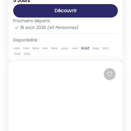
5 Jours
1-40 People
Découvrir
Prochains départs
18 août 2026
(40 Personnes)
Disponibilité :
Jan
Fév
Mar
Avr
Mai
Juin
Juil
Août
Sep
Oct
Nov
Déc