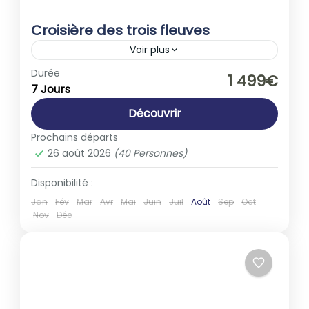
Croisière des trois fleuves
Voir plus
Allemagne
,
France
Durée
1 499€
7 Jours
1-40 People
Découvrir
Prochains départs
26 août 2026
(40 Personnes)
Disponibilité :
Jan
Fév
Mar
Avr
Mai
Juin
Juil
Août
Sep
Oct
Nov
Déc