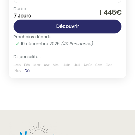
Autriche
,
Hongrie
,
Slovaquie
Durée
1 445€
7 Jours
1-40 People
Découvrir
Prochains départs
10 décembre 2026
(40 Personnes)
Disponibilité :
Jan
Fév
Mar
Avr
Mai
Juin
Juil
Août
Sep
Oct
Nov
Déc