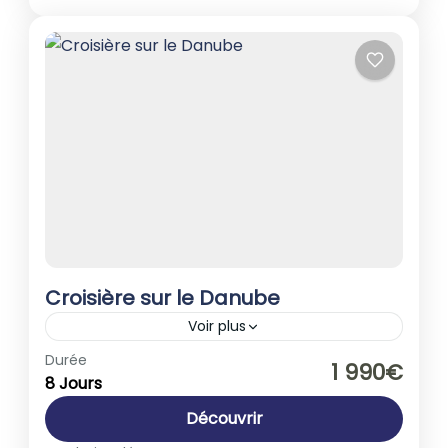
Croisière sur le Danube
Voir plus
Autriche
,
Europe
,
France
,
Hongrie
,
Italie
,
Durée
1 990€
8 Jours
Slovénie
1-40 People
Découvrir