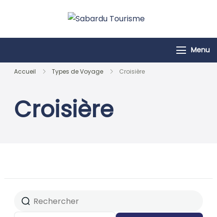
Passer
au
Sabardu
contenu
Tourisme
Menu
Accueil
Types de Voyage
Croisière
Croisière