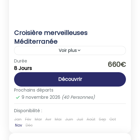
Croisière merveilleuses
Méditerranée
Voir plus
Espagne
,
Europe
,
France
,
Italie
Durée
660€
8 Jours
1-40 People
Découvrir
Prochains départs
9 novembre 2026
(40 Personnes)
Disponibilité :
Jan
Fév
Mar
Avr
Mai
Juin
Juil
Août
Sep
Oct
Nov
Déc