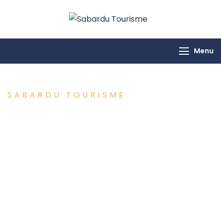
Sabardu
Tourisme
Menu
SABARDU TOURISME
Séjours évasion en
France et à l’étranger
Entre séjours festifs, excursions culturelles et
moments de détente, Sabardu Tourisme vous
accompagne pour vivre des expériences uniques en
toute sérénité.