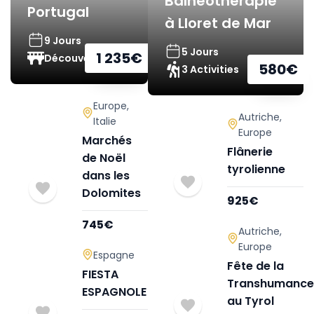
Balnéothérapie
Portugal
à Lloret de Mar
9 Jours
5 Jours
1 235
€
Découverte
580
€
3 Activities
Europe
,
Autriche
,
Italie
Europe
Marchés
Flânerie
de Noël
tyrolienne
dans les
Dolomites
925
€
745
€
Autriche
,
Europe
Espagne
Fête de la
FIESTA
Transhumance
ESPAGNOLE
au Tyrol