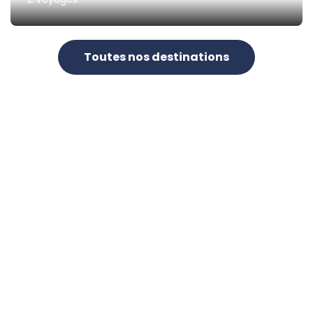
Toutes nos destinations
0
+
voyages organisés
0
+
pays
0
+