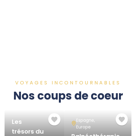
types d'activités
0
K+
heureux clients
VOYAGES INCONTOURNABLES
Nos coups de coeur
Espagne
,
Les
Europe
trésors du