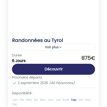
Randonnées au Tyrol
Voir plus
Autriche
,
Europe
Durée
875€
6 Jours
1-40 People
Découvrir
Prochains départs
2 septembre 2026
(40 Personnes)
Disponibilité :
Jan
Fév
Mar
Avr
Mai
Juin
Juil
Août
Sep
Oct
Nov
Déc