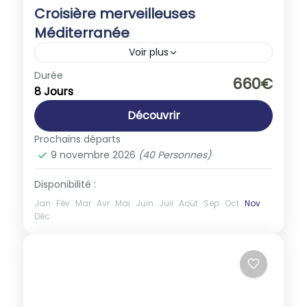
Croisière merveilleuses
Méditerranée
Voir plus
Espagne
,
Europe
,
France
,
Italie
Durée
660€
8 Jours
1-40 People
Découvrir
Prochains départs
9 novembre 2026
(40 Personnes)
Disponibilité :
Jan
Fév
Mar
Avr
Mai
Juin
Juil
Août
Sep
Oct
Nov
Déc