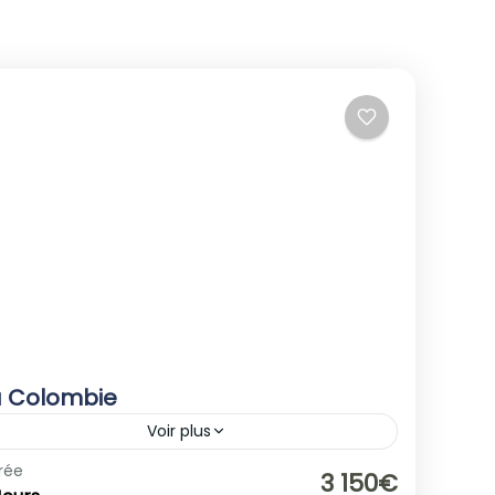
a Colombie
Voir plus
Amérique du Sud
,
Colombie
rée
3 150€