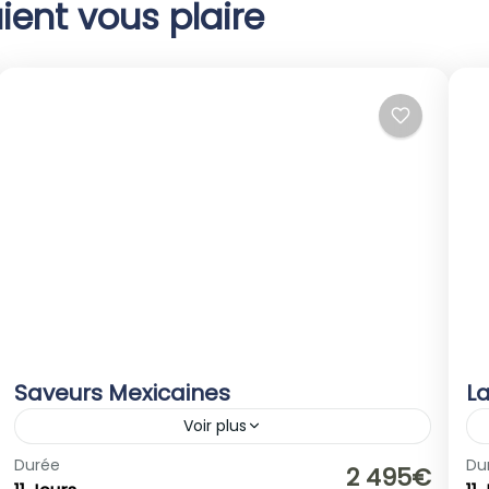
ient vous plaire
Saveurs Mexicaines
L
Voir plus
Amérique du Sud
,
Mexique
Durée
Du
2 495€