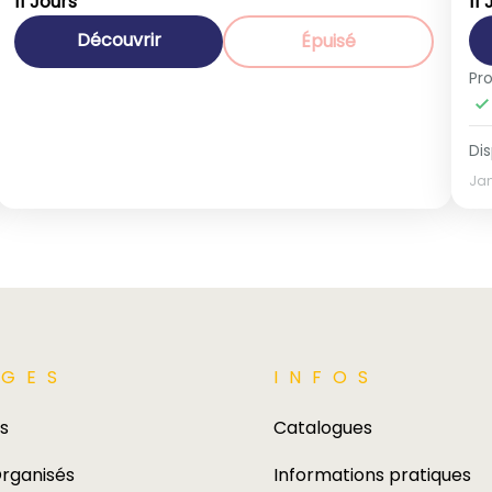
11 Jours
11
1-40 People
Découvrir
Épuisé
Pr
Dis
Ja
GES​
INFOS
s
Catalogues
rganisés
Informations pratiques