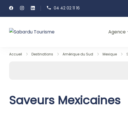
Passer
04 42 02 11 16
au
contenu
Agence
Sabardu Tourisme
Accueil
Destinations
Amérique du Sud
Mexique
Saveurs Mexicaines