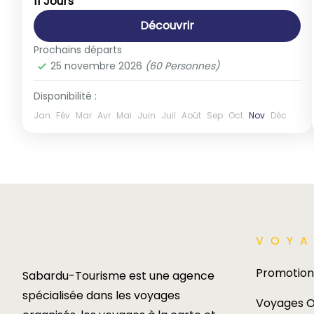
11 Jours
1-60 People
Découvrir
Prochains départs
25 novembre 2026
(60 Personnes)
Disponibilité :
Jan
Fév
Mar
Avr
Mai
Juin
Juil
Août
Sep
Oct
Nov
Déc
VOYA
Promotion
Sabardu-Tourisme est une agence
spécialisée dans les voyages
Voyages O