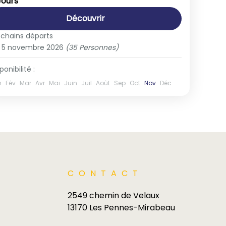
 Jours
1-35 People
Découvrir
ochains départs
5 novembre 2026
(35 Personnes)
ponibilité :
n
Fév
Mar
Avr
Mai
Juin
Juil
Août
Sep
Oct
Nov
Déc
CONTACT
2549 chemin de Velaux
13170 Les Pennes-Mirabeau