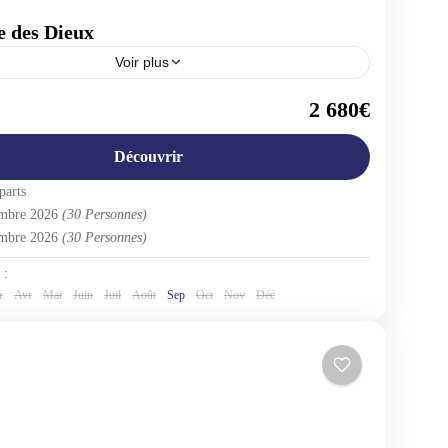
île des Dieux
Voir plus
ndonésie
2 680€
ople
Découvrir
parts
embre 2026
(30 Personnes)
embre 2026
(30 Personnes)
 :
r
Avr
Mai
Juin
Juil
Août
Sep
Oct
Nov
Déc