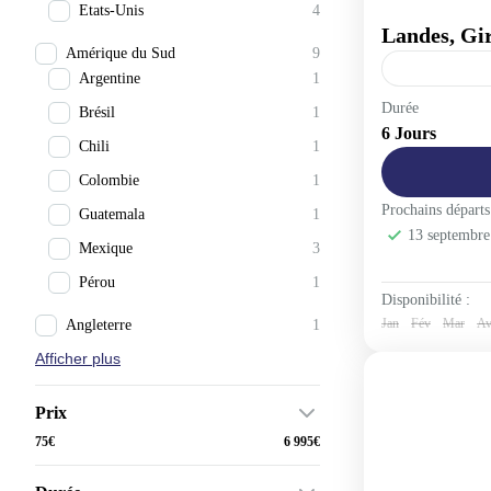
Etats-Unis
4
Landes, Gi
Amérique du Sud
9
Argentine
1
Europe
,
Fra
Durée
Brésil
1
6 Jours
1-40 People
Chili
1
Colombie
1
Prochains départs
Guatemala
1
13 septembr
Mexique
3
Pérou
1
Disponibilité :
Jan
Fév
Mar
Av
Angleterre
1
Afficher plus
Prix
75€
6 995€