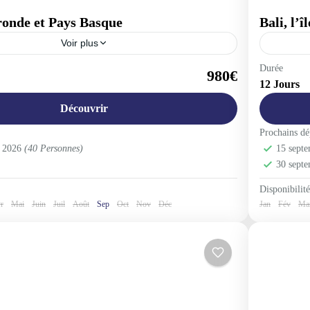
ronde et Pays Basque
Bali, l’
Voir plus
nce
Asie
,
I
Durée
980€
12 Jours
1-30 Pe
Découvrir
Prochains dé
e 2026
(40 Personnes)
15 sept
30 sept
Disponibilité
r
Mai
Juin
Juil
Août
Sep
Oct
Nov
Déc
Jan
Fév
Ma