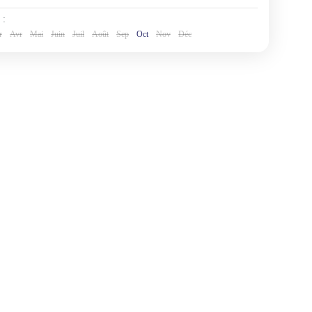
 :
r
Avr
Mai
Juin
Juil
Août
Sep
Oct
Nov
Déc