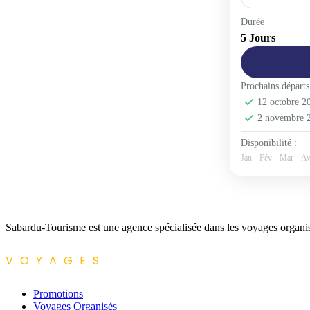
Espagne
,
E
Durée
5 Jours
1-30 People
Prochains départs
12 octobre 
2 novembre 
Disponibilité :
Jan
Fév
Mar
Av
Sabardu-Tourisme est une agence spécialisée dans les voyages organisés
VOYAGES​
Promotions
Voyages Organisés