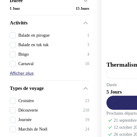
Durée
1 Jour
15 Jours
Activités
Balade en pirogue
1
Balade en tuk tuk
3
Bingo
4
Thermalism
Carnaval
10
Afficher plus
Andorre
Durée
Types de voyage
5 Jours
1-40 People
Croisière
23
Découverte
218
Prochains départs
Journée
19
21 septembr
12 octobre 
Marchés de Noël
24
26 octobre 