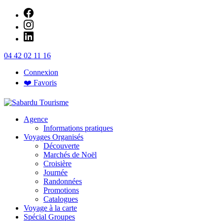
Passer
au
contenu
04 42 02 11 16
Connexion
❤️ Favoris
Agence
Sabardu Tourisme
Informations pratiques
Voyages Organisés
Découverte
Marchés de Noël
Croisière
Journée
Randonnées
Promotions
Catalogues
Voyage à la carte
Spécial Groupes