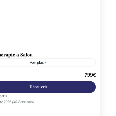
hérapie à Salou
Voir plus
e
,
Europe
799€
ople
Découvrir
parts
bre 2026
(40 Personnes)