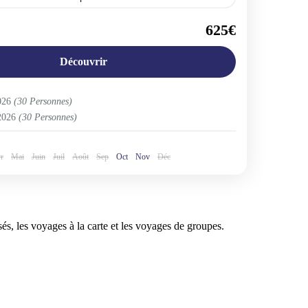
urope
625€
Découvrir
2026
(30 Personnes)
2026
(30 Personnes)
r
Mai
Juin
Juil
Août
Sep
Oct
Nov
Déc
, les voyages à la carte et les voyages de groupes.​