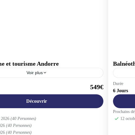
e et tourisme Andorre
Balnéot
Voir plus
Espagn
Durée
549€
6 Jours
1-40 Pe
Découvrir
Prochains dé
e 2026
(40 Personnes)
12 octo
2026
(40 Personnes)
2026
(40 Personnes)