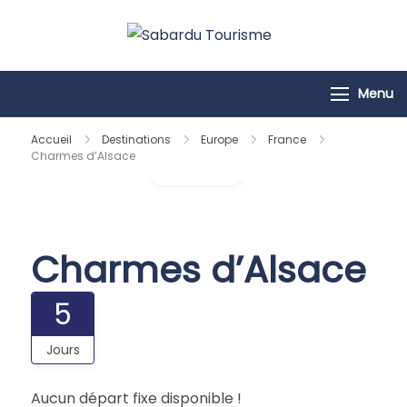
Passer
au
Sabardu
contenu
Tourisme
Menu
Accueil
Destinations
Europe
France
Charmes d’Alsace
Galerie
Charmes d’Alsace
5
Jours
Aucun départ fixe disponible !