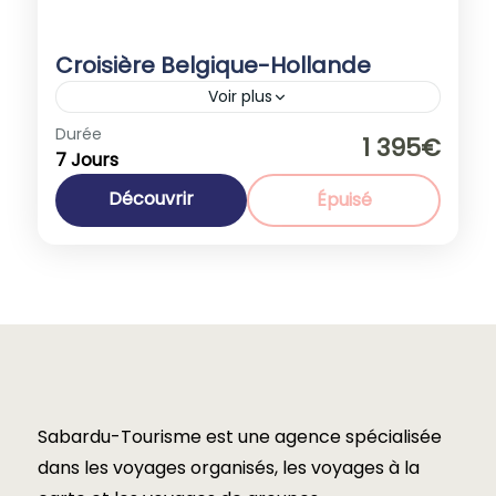
Croisière Belgique-Hollande
Voir plus
Durée
Promotions
1 395€
7 Jours
Belgique
,
Europe
,
Pays Bas
1-40 People
Découvrir
Épuisé
Sabardu-Tourisme est une agence spécialisée
dans les voyages organisés, les voyages à la