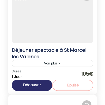
Déjeuner spectacle à St Marcel
lès Valence
Voir plus
Europe
,
France
Durée
105€
1 Jour
1-40 People
Découvrir
Épuisé