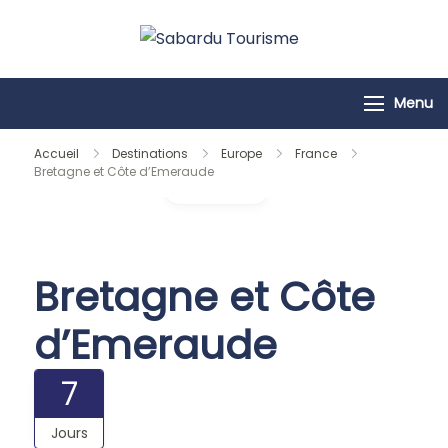
Passer
au
Sabardu
contenu
Tourisme
Menu
Accueil
Destinations
Europe
France
Bretagne et Côte d’Emeraude
Galerie
Bretagne et Côte
d’Emeraude
7
Jours