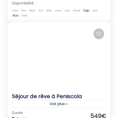
Disponibilité :
Jan
Fév
Mar
Avr
Mai
Juin
Juil
Août
Sep
Oct
Nov
Déc
Séjour de rêve à Peniscola
Voir plus
Espagne
,
Europe
Durée
549€