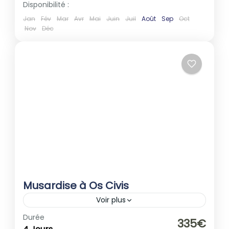
Disponibilité :
Jan
Fév
Mar
Avr
Mai
Juin
Juil
Août
Sep
Oct
Nov
Déc
Musardise à Os Civis
Voir plus
Andorre
,
Europe
Durée
335€