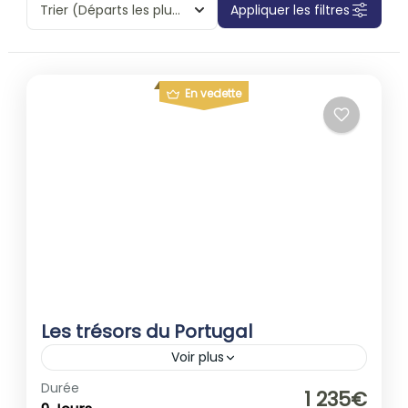
Trier
(Départs les plus proches)
Appliquer les filtres
En vedette
Les trésors du Portugal
Voir plus
1-40 People
Durée
1 235€