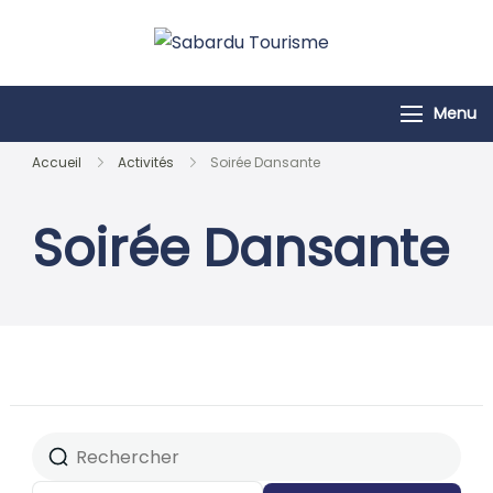
Passer
au
Sabardu
contenu
Tourisme
Menu
Accueil
Activités
Soirée Dansante
Soirée Dansante