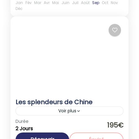
Jan
Fév
Mar
Avr
Mai
Juin
Juil
Août
Sep
Oct
Nov
Déc
Les splendeurs de Chine
Voir plus
Espagne
,
Europe
Durée
195€
2 Jours
1-40 People