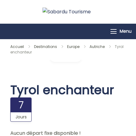
Passer
au
Sabardu
contenu
Tourisme
Menu
Accueil
Destinations
Europe
Autriche
Tyrol
enchanteur
Galerie
Tyrol enchanteur
7
Jours
Aucun départ fixe disponible !