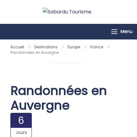
Passer
au
Sabardu
contenu
Tourisme
Menu
Accueil
Destinations
Europe
France
Randonnées en Auvergne
Galerie
Randonnées en
Auvergne
6
Jours