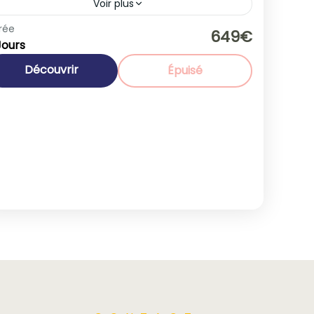
Voir plus
rée
romotions
649€
Jours
Europe
,
Italie
1-40 People
Découvrir
Épuisé