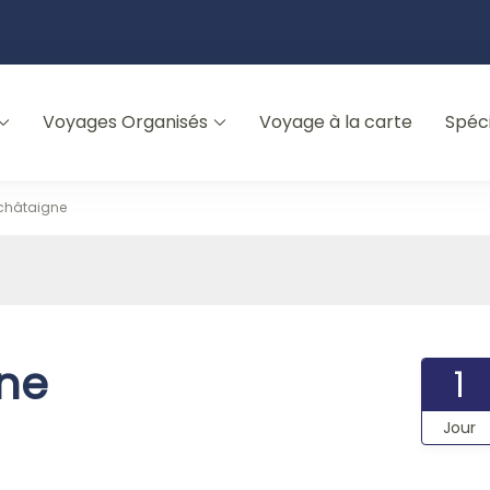
Voyages Organisés
Voyage à la carte
Spéc
 châtaigne
gne
1
Jour