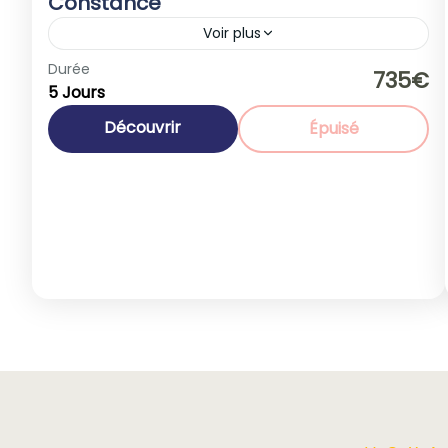
Constance
Voir plus
Allemagne
,
Europe
Durée
735€
5 Jours
1-40 People
Découvrir
Épuisé