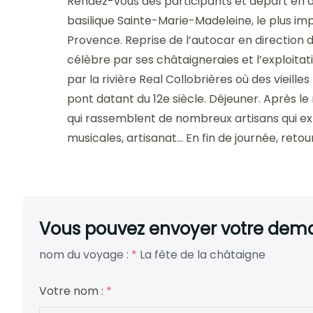
Rendez-vous des participants et départ en di
basilique Sainte-Marie-Madeleine, le plus imp
Provence. Reprise de l’autocar en direction 
célèbre par ses châtaigneraies et l’exploita
par la rivière Real Collobrières où des vieill
pont datant du 12e siècle. Déjeuner. Après l
qui rassemblent de nombreux artisans qui expo
musicales, artisanat… En fin de journée, retou
Vous pouvez envoyer votre deman
nom du voyage :
*
La fête de la châtaigne
Votre nom :
*