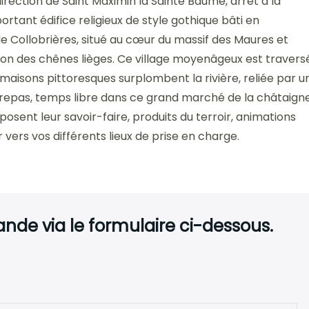
rection de Saint Maximin la Sainte Baume, arrêt à la
ortant édifice religieux de style gothique bâti en
de Collobrières, situé au cœur du massif des Maures et
tion des chênes lièges. Ce village moyenâgeux est travers
es maisons pittoresques surplombent la rivière, reliée par u
e repas, temps libre dans ce grand marché de la châtaign
sent leur savoir-faire, produits du terroir, animations
r vers vos différents lieux de prise en charge.
de via le formulaire ci-dessous.