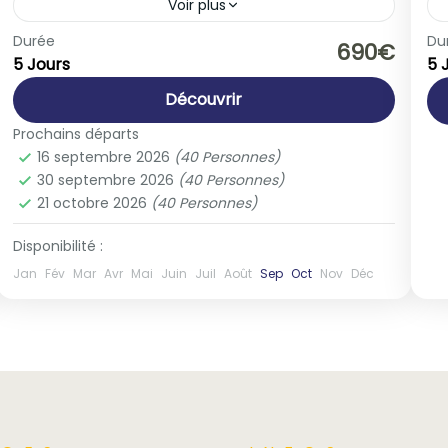
Voir plus
Europe
,
Italie
Durée
Du
P
690€
5 Jours
5 
1-40 People
Découvrir
Prochains départs
16 septembre 2026
(40 Personnes)
30 septembre 2026
(40 Personnes)
21 octobre 2026
(40 Personnes)
Disponibilité :
Jan
Fév
Mar
Avr
Mai
Juin
Juil
Août
Sep
Oct
Nov
Déc