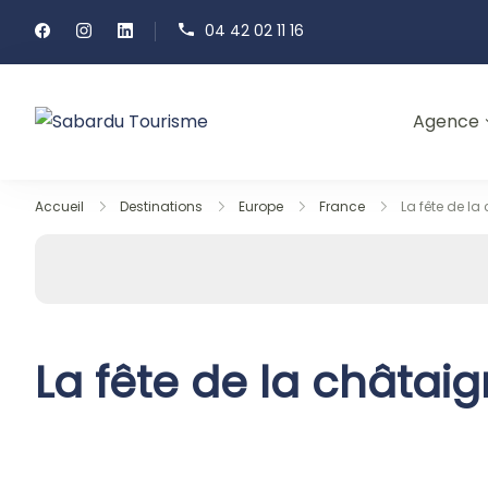
Passer
04 42 02 11 16
au
contenu
Agence
Sabardu Tourisme
Accueil
Destinations
Europe
France
La fête de la
La fête de la châtai