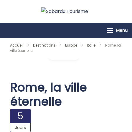
Passer
au
Sabardu
contenu
Tourisme
Menu
Accueil
Destinations
Europe
Italie
Rome, la
ville éternelle
Galerie
Rome, la ville
éternelle
5
Jours