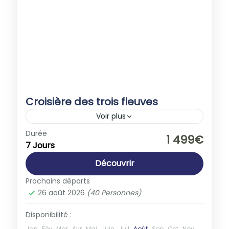
Croisière des trois fleuves
Voir plus
Allemagne
,
France
Durée
1 499€
7 Jours
1-40 People
Découvrir
Prochains départs
26 août 2026
(40 Personnes)
Disponibilité :
Jan
Fév
Mar
Avr
Mai
Juin
Juil
Août
Sep
Oct
Nov