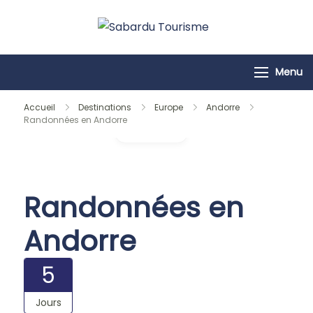
Passer
au
Sabardu
contenu
Tourisme
Menu
Accueil
Destinations
Europe
Andorre
Randonnées en Andorre
Galerie
Randonnées en
Andorre
5
Jours