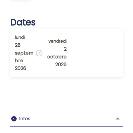
Dates
lundi
vendredi
28
2
septem
octobre
bre
2026
2026
Infos