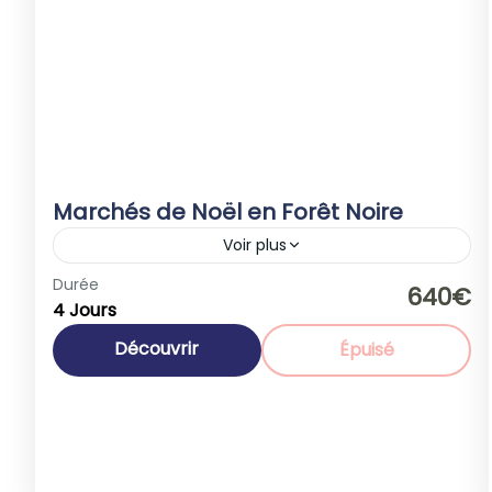
Marchés de Noël en Forêt Noire
Voir plus
Allemagne
,
Europe
Durée
640€
4 Jours
1-40 People
Découvrir
Épuisé