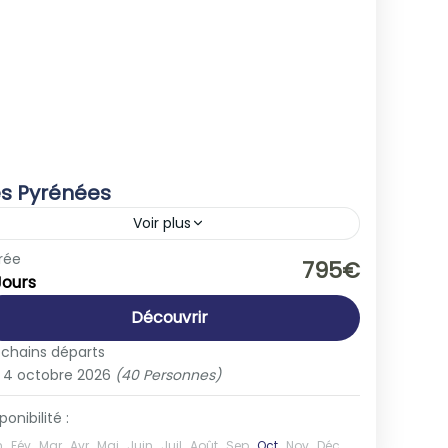
es Pyrénées
Voir plus
Europe
,
France
rée
795€
Jours
1-40 People
Découvrir
ochains départs
4 octobre 2026
(40 Personnes)
ponibilité :
n
Fév
Mar
Avr
Mai
Juin
Juil
Août
Sep
Oct
Nov
Déc