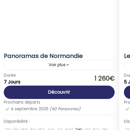
Panoramas de Normandie
L
Voir plus
Europe
,
France
Durée
Du
1 260€
7 Jours
5 
1-40 People
Découvrir
Prochains départs
Pr
4 septembre 2026
(40 Personnes)
Disponibilité :
Dis
Jan
Fév
Mar
Avr
Mai
Juin
Juil
Août
Sep
Oct
Nov
Déc
Ja