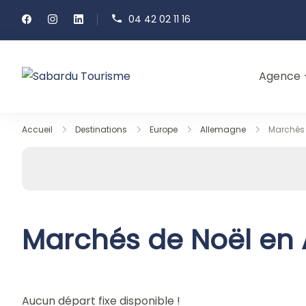
Passer
04 42 02 11 16
au
contenu
Agence
Sabardu Tourisme
Accueil
Destinations
Europe
Allemagne
Marchés 
Marchés de Noël en
Aucun départ fixe disponible !