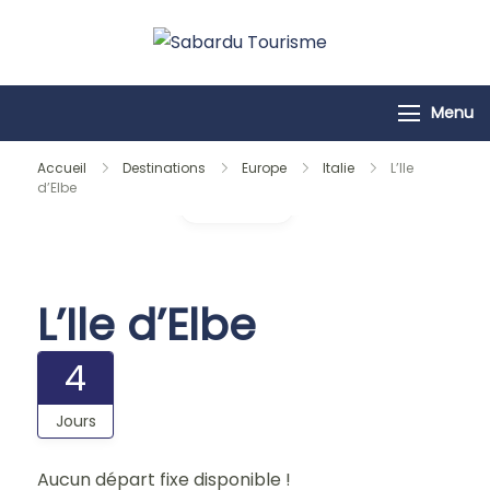
Passer
au
Sabardu
contenu
Tourisme
Menu
Accueil
Destinations
Europe
Italie
L’Ile
d’Elbe
Galerie
L’Ile d’Elbe
4
Jours
Aucun départ fixe disponible !