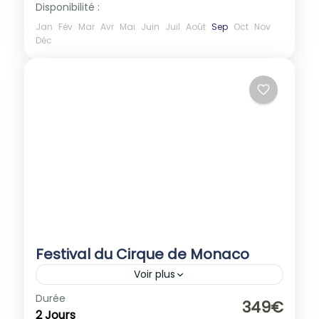
Disponibilité :
Jan
Fév
Mar
Avr
Mai
Juin
Juil
Août
Sep
Oct
Nov
Déc
Festival du Cirque de Monaco
Voir plus
Europe
,
Monaco
Durée
349€
2 Jours
1-40 People