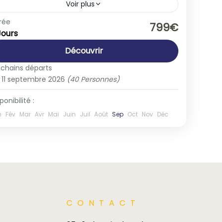
Voir plus
Europe
,
France
rée
799€
Jours
1-40 People
Découvrir
ochains départs
11 septembre 2026
(40 Personnes)
ponibilité :
n
Fév
Mar
Avr
Mai
Juin
Juil
Août
Sep
Oct
Nov
Déc
CONTACT