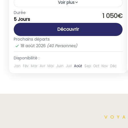
Voir plus
Allemagne
,
Europe
,
France
Durée
1 050€
5 Jours
1-40 People
Découvrir
Prochains départs
18 août 2026
(40 Personnes)
Disponibilité :
Jan
Fév
Mar
Avr
Mai
Juin
Juil
Août
Sep
Oct
Nov
Déc
VOYA