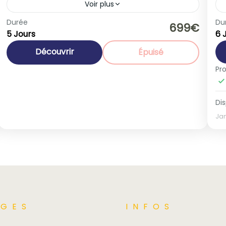
Voir plus
Durée
Du
Promotions
699€
5 Jours
6 
Autriche
,
Europe
1-40 People
Découvrir
Épuisé
Pr
Dis
Ja
GES​
INFOS