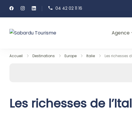
Passer
04 42 02 11 16
au
contenu
Agence
Sabardu Tourisme
Accueil
Destinations
Europe
Italie
Les richesses de
Les richesses de l’Ita