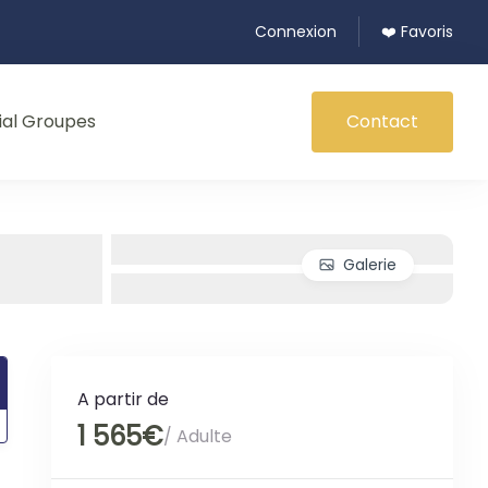
Connexion
❤️ Favoris
ial Groupes
Contact
Galerie
A partir de
1 565€
/ Adulte