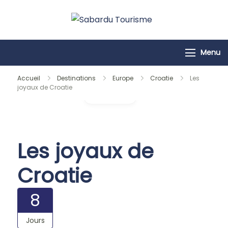
Passer
au
Sabardu
contenu
Tourisme
Menu
Accueil
Destinations
Europe
Croatie
Les
joyaux de Croatie
Galerie
Les joyaux de
Croatie
8
Jours