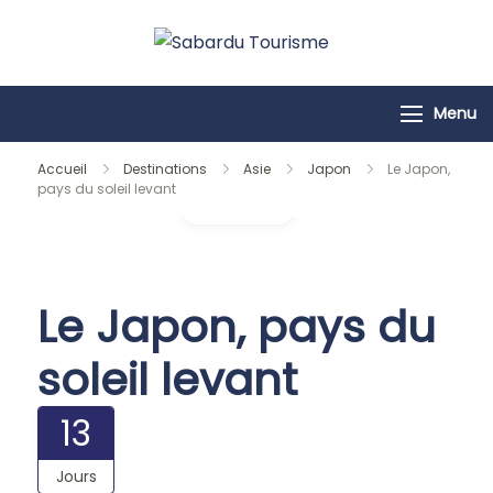
Passer
au
Sabardu
contenu
Tourisme
Menu
Accueil
Destinations
Asie
Japon
Le Japon,
pays du soleil levant
Galerie
Le Japon, pays du
soleil levant
13
Jours