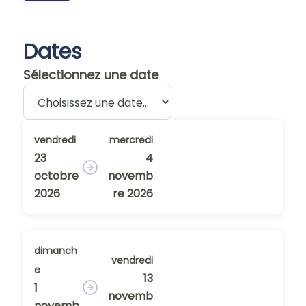
Dates
Sélectionnez une date
vendredi
mercredi
23
4
octobre
novemb
2026
re 2026
dimanch
vendredi
e
13
1
novemb
novemb