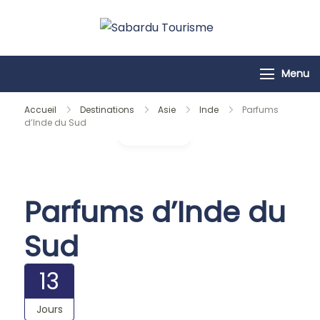
Passer
au
Sabardu
contenu
Tourisme
Menu
Accueil
Destinations
Asie
Inde
Parfums
d’Inde du Sud
Galerie
Parfums d’Inde du
Sud
13
Jours