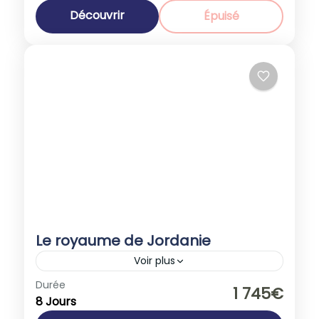
1-35 People
Découvrir
Épuisé
Le royaume de Jordanie
Voir plus
Asie
,
Jordanie
Durée
1 745€
8 Jours
1-40 People