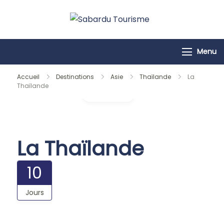
Passer
au
Sabardu
contenu
Tourisme
Menu
Accueil
Destinations
Asie
Thaïlande
La
Thaïlande
Galerie
La Thaïlande
10
Jours