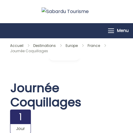
Passer
au
Sabardu
contenu
Tourisme
Menu
Accueil
Destinations
Europe
France
Journée Coquillages
Galerie
Journée
Coquillages
1
Jour