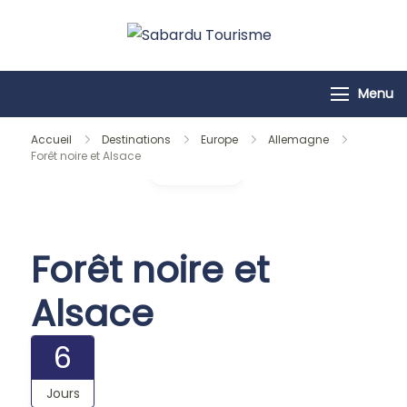
Passer
au
Sabardu
contenu
Tourisme
Menu
Accueil
Destinations
Europe
Allemagne
Forêt noire et Alsace
Galerie
Forêt noire et
Alsace
6
Jours