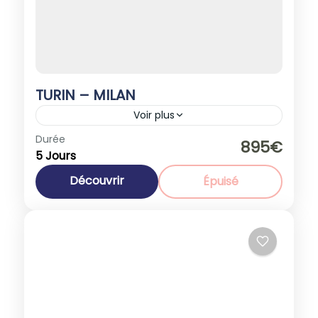
TURIN – MILAN
Voir plus
Italie
Durée
895€
5 Jours
1-40 People
Découvrir
Épuisé