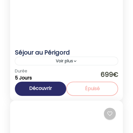
Séjour au Périgord
Voir plus
Durée
Promotions
699€
5 Jours
Europe
,
France
1-40 People
Découvrir
Épuisé