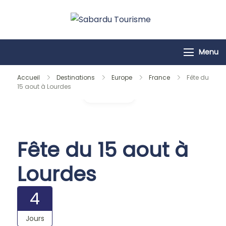
Passer
au
Sabardu
contenu
Tourisme
Menu
Accueil
Destinations
Europe
France
Fête du
15 aout à Lourdes
Galerie
Fête du 15 aout à
Lourdes
4
Jours