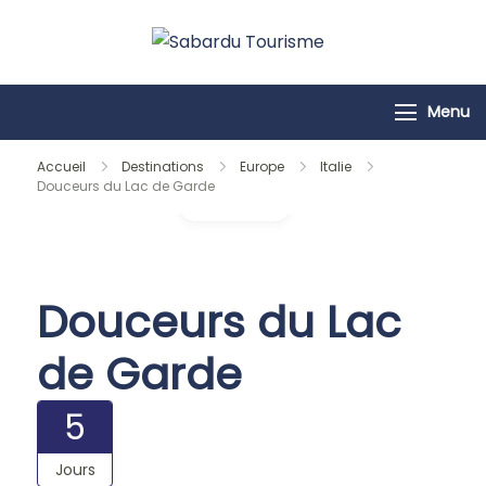
Passer
au
Sabardu
contenu
Tourisme
Menu
Accueil
Destinations
Europe
Italie
Douceurs du Lac de Garde
Galerie
Douceurs du Lac
de Garde
5
Jours