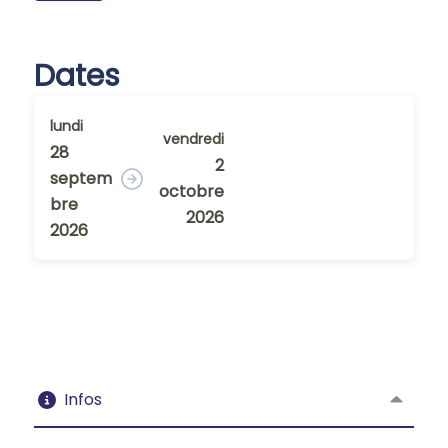
Dates
lundi
vendredi
28
2
septem
octobre
bre
2026
2026
Infos