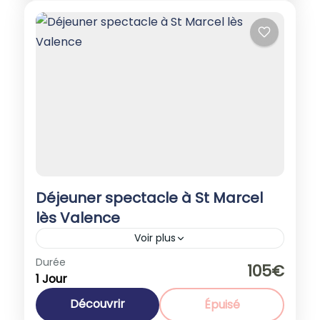
Déjeuner spectacle à St Marcel
lès Valence
Voir plus
Europe
,
France
Durée
105€
1 Jour
1-40 People
Découvrir
Épuisé