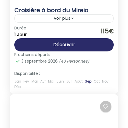
Croisière à bord du Mireio
Voir plus
Europe
,
France
Durée
115€
1 Jour
1-40 People
Découvrir
Prochains départs
3 septembre 2026
(40 Personnes)
Disponibilité :
Jan
Fév
Mar
Avr
Mai
Juin
Juil
Août
Sep
Oct
Nov
Déc