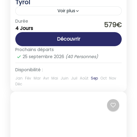
Tyrol
Voir plus
Autriche
,
Europe
Durée
579€
4 Jours
1-40 People
Découvrir
Prochains départs
25 septembre 2026
(40 Personnes)
Disponibilité :
Jan
Fév
Mar
Avr
Mai
Juin
Juil
Août
Sep
Oct
Nov
Déc