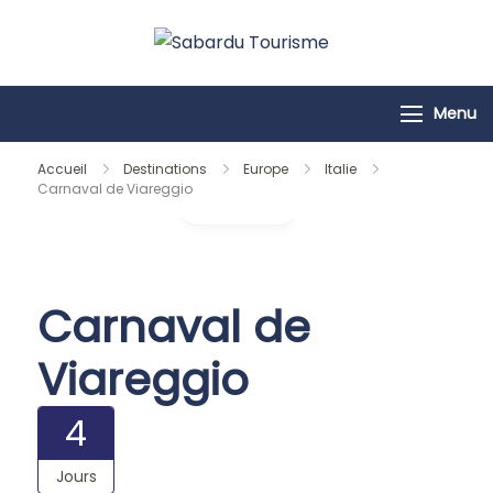
Passer
au
Sabardu
contenu
Tourisme
Menu
Accueil
Destinations
Europe
Italie
Carnaval de Viareggio
Galerie
Carnaval de
Viareggio
4
Jours