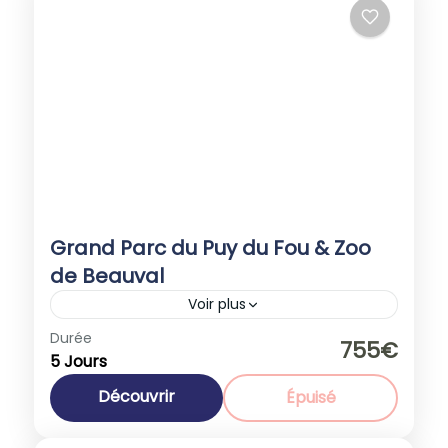
Grand Parc du Puy du Fou & Zoo
de Beauval
Voir plus
Durée
Promotions
755€
5 Jours
Europe
,
France
1-40 People
Découvrir
Épuisé