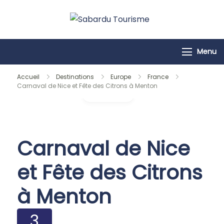
Passer
au
Sabardu
contenu
Tourisme
Menu
Accueil
Destinations
Europe
France
Carnaval de Nice et Fête des Citrons à Menton
Galerie
Carnaval de Nice
et Fête des Citrons
à Menton
3