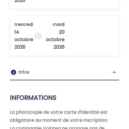
2026
mercredi
mardi
14
20
octobre
octobre
2026
2026
Infos
INFORMATIONS
La photocopie de votre carte d’identité est
obligatoire au moment de votre inscription.
La compagnie Volotea ne propose pas de