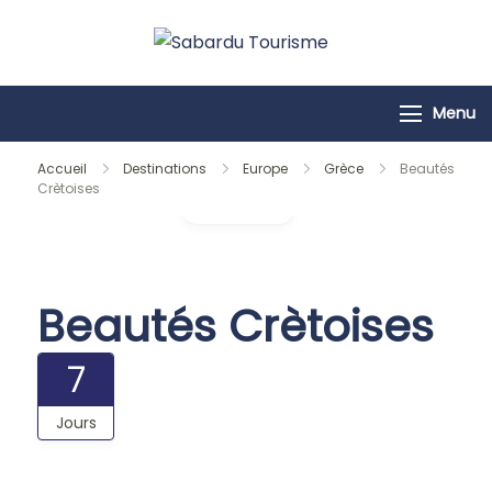
Passer
au
Sabardu
contenu
Tourisme
Menu
Accueil
Destinations
Europe
Grèce
Beautés
Crètoises
Galerie
Beautés Crètoises
7
Jours