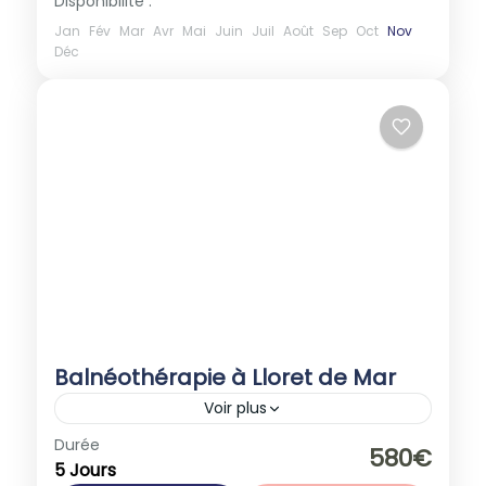
Disponibilité :
Jan
Fév
Mar
Avr
Mai
Juin
Juil
Août
Sep
Oct
Nov
Déc
Balnéothérapie à Lloret de Mar
Voir plus
Espagne
,
Europe
Durée
580€
5 Jours
1-30 People