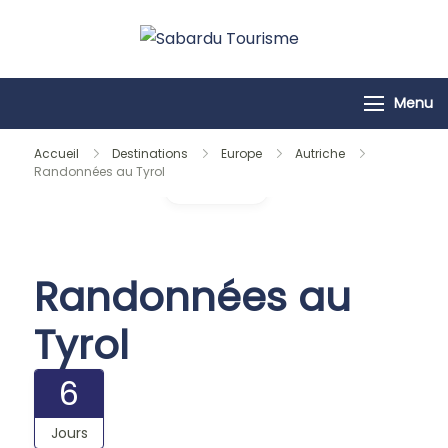
Passer
au
Sabardu
contenu
Tourisme
Menu
Accueil
Destinations
Europe
Autriche
Randonnées au Tyrol
Galerie
Randonnées au
Tyrol
6
Jours