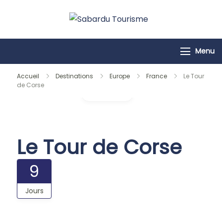
Passer
au
Sabardu
contenu
Tourisme
Menu
Accueil
Destinations
Europe
France
Le Tour
de Corse
Galerie
Le Tour de Corse
9
Jours