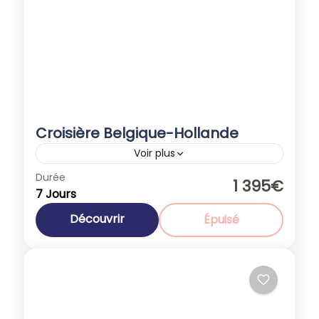
Croisière Belgique-Hollande
Voir plus
Durée
Promotions
1 395€
7 Jours
Belgique
,
Europe
,
Pays Bas
1-40 People
Découvrir
Épuisé