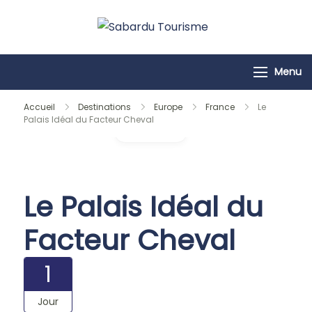
Passer
au
Sabardu
contenu
Tourisme
Menu
Accueil
Destinations
Europe
France
Le
Palais Idéal du Facteur Cheval
Galerie
Le Palais Idéal du
Facteur Cheval
1
Jour