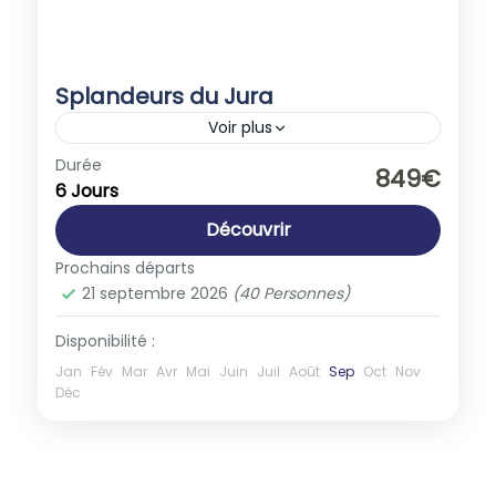
Splandeurs du Jura
Voir plus
Europe
,
France
,
Suisse
Durée
849€
6 Jours
1-40 People
Découvrir
Prochains départs
21 septembre 2026
(40 Personnes)
Disponibilité :
Jan
Fév
Mar
Avr
Mai
Juin
Juil
Août
Sep
Oct
Nov
Déc