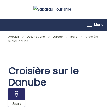
Passer
au
Sabardu
contenu
Tourisme
Menu
Accueil
Destinations
Europe
Italie
Croisière
sur le Danube
Croisière sur le
Danube
8
Jours