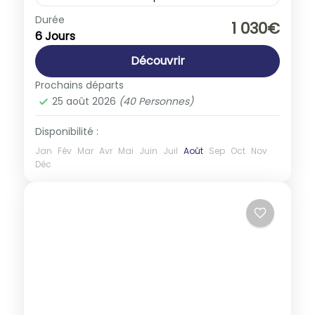
Europe
,
France
Durée
1 030€
6 Jours
1-40 People
Découvrir
Prochains départs
25 août 2026
(40 Personnes)
Disponibilité :
Jan
Fév
Mar
Avr
Mai
Juin
Juil
Août
Sep
Oct
Nov
Déc